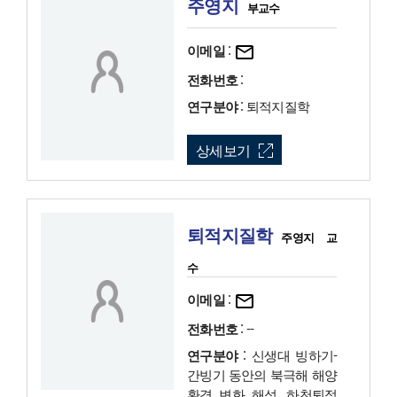
주영지
부교수
이메일
:
전화번호
:
연구분야
: 퇴적지질학
상세보기
퇴적지질학
주영지 교
수
이메일
:
전화번호
: --
연구분야
: 신생대 빙하기-
간빙기 동안의 북극해 해양
환경 변화 해석, 하천퇴적