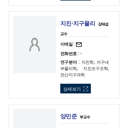
지진·지구물리
강태섭
교수
이메일
:
전화번호
: --
연구분야
: 지진학, 지구내
부물리학, 지진조구조학,
전산지구과학
상세보기
양민준
부교수